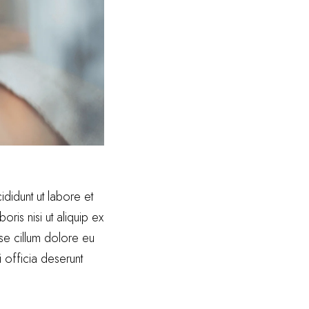
didunt ut labore et
ris nisi ut aliquip ex
se cillum dolore eu
i officia deserunt