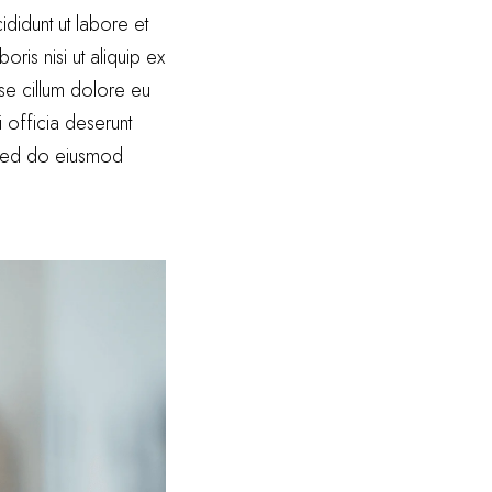
didunt ut labore et
ris nisi ut aliquip ex
se cillum dolore eu
i officia deserunt
, sed do eiusmod