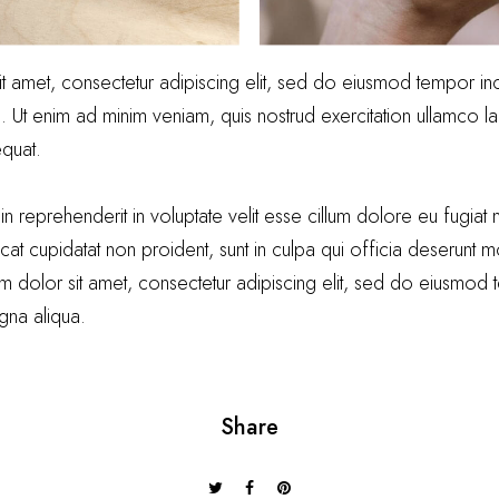
t amet, consectetur adipiscing elit, sed do eiusmod tempor inci
Ut enim ad minim veniam, quis nostrud exercitation ullamco labo
quat.
in reprehenderit in voluptate velit esse cillum dolore eu fugiat nu
at cupidatat non proident, sunt in culpa qui officia deserunt mol
 dolor sit amet, consectetur adipiscing elit, sed do eiusmod t
gna aliqua.
Share