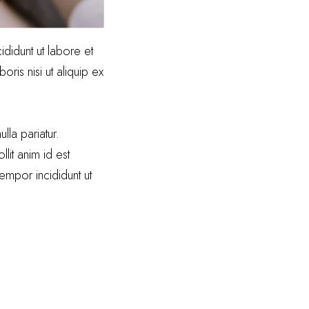
didunt ut labore et
ris nisi ut aliquip ex
lla pariatur.
lit anim id est
empor incididunt ut