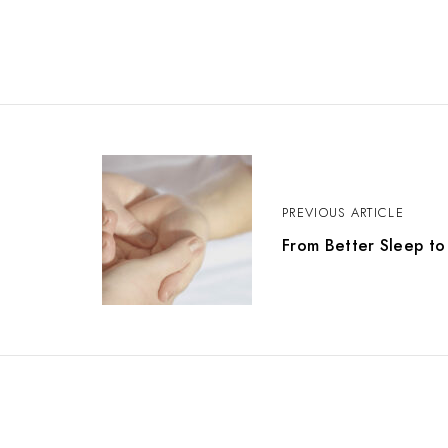
P
PREVIOUS ARTICLE
o
From Better Sleep to
s
t
n